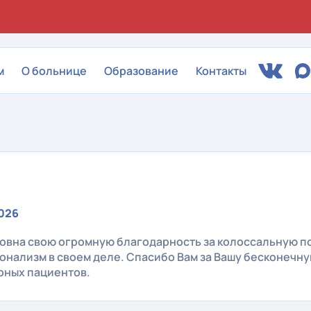
м
О больнице
Образование
Контакты
2026
овна свою огромную благодарность за колоссальную по
ионализм в своем деле. Спасибо Вам за Вашу бесконечн
рных пациентов.