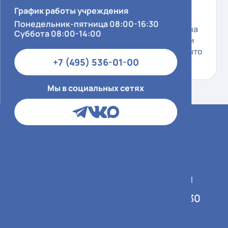
личном автотранспорте, возле трех
График работы учреждения
кабинетов узи, которые работают
Понедельник-пятница 08:00-16:30
одновременно стоит два маленьких дивана
Суббота 08:00-14:00
на 4 посадочных места, в туалетах датчики
движения, которые очень быстро гаснут, что
+7 (495) 536-01-00
тоже весьма не удобно…
Мы в социальных сетях
График работы учреждения
Понедельник-пятница 08:00-16:30
Суббота 08:00-14:00