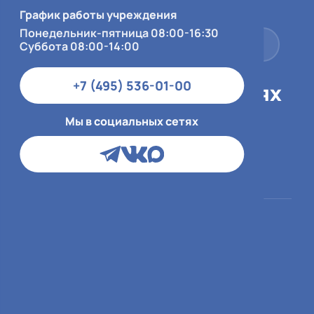
Суббота 08:00-14:00
График работы учреждения
Понедельник-пятница 08:00-16:30
+7 (495) 536-01-00
Суббота 08:00-14:00
+7 (495) 536-01-00
Мы в социальных сетях
Мы в социальных сетях
Пациентам
О больнице
ОМС
О медицинской
организации
ДМС и юр.лица
Врачи
Платный приём