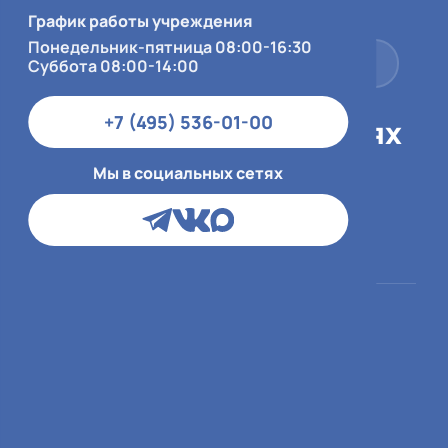
Суббота 08:00-14:00
График работы учреждения
Понедельник-пятница 08:00-16:30
+7 (495) 536-01-00
Суббота 08:00-14:00
+7 (495) 536-01-00
Мы в социальных сетях
Мы в социальных сетях
Пациентам
О больнице
ОМС
О медицинской
организации
ДМС и юр.лица
Врачи
Платный приём