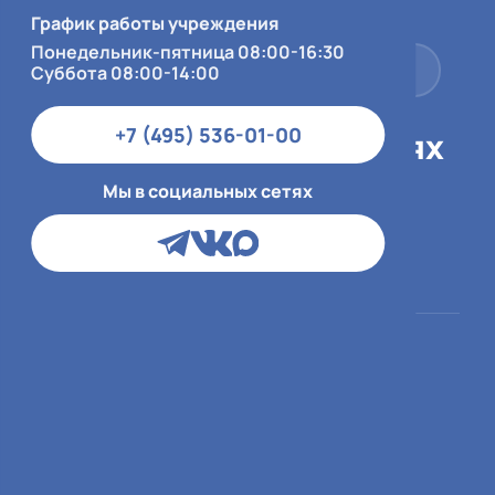
Суббота 08:00-14:00
График работы учреждения
Понедельник-пятница 08:00-16:30
+7 (495) 536-01-00
Суббота 08:00-14:00
+7 (495) 536-01-00
Мы в социальных сетях
Мы в социальных сетях
Пациентам
О больнице
ОМС
О медицинской
организации
ДМС и юр.лица
Врачи
Платный приём