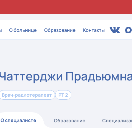
м
О больнице
Образование
Контакты
Чаттерджи Прадьюмн
Врач-радиотерапевт
РТ 2
О специалисте
Образование
Специализа