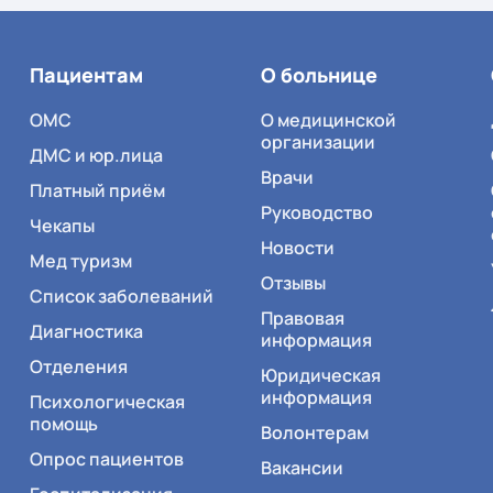
Пациентам
О больнице
ОМС
О медицинской
организации
ДМС и юр.лица
Врачи
Платный приём
Руководство
Чекапы
Новости
Мед туризм
Отзывы
Список заболеваний
Правовая
Диагностика
информация
Отделения
Юридическая
информация
Психологическая
помощь
Волонтерам
Опрос пациентов
Вакансии