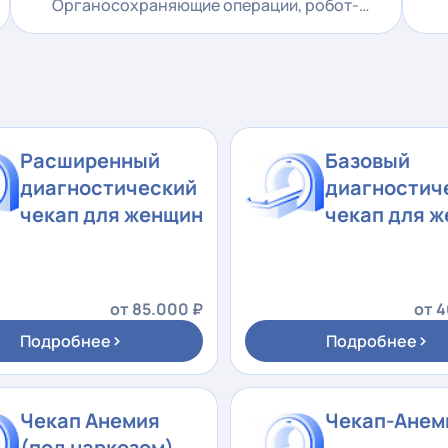
пе
Органосохраняющие операции, робот-
ассистированная хирургия, таргетная и
иммунная терапия
Расширенный
Базовый
диагностический
диагностич
чекап для женщин
чекап для 
от 85.000 ₽
от 
›
›
Подробнее
Подробнее
Чекап Анемия
Чекап-Анем
(под наркозом)