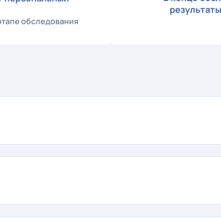
результаты
 этапе обследования
р для эндоскопических исследований).