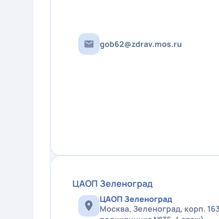
с
к
а
я
gob62@zdrav.mos.ru
о
н
к
о
л
о
г
и
ч
е
с
к
а
ЦАОП Зеленоград
я
б
ЦАОП Зеленоград
о
Москва, Зеленоград, корп. 1
л