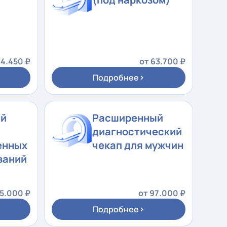
34.450 ₽
от 63.700 ₽
›
Подробнее
ый
Расширенный
диагностический
енных
чекап для мужчин
ваний
25.000 ₽
от 97.000 ₽
›
Подробнее