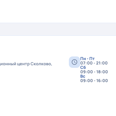
бора информации о состоянии здоровья.
ствии с выбранной программой.
 заключение о состоянии обследованных органов и систем
протяжении чекапа
Пн - Пт
07:00 - 21:00
ционный центр Сколково,
Сб
09:00 - 18:00
Вс
09:00 - 16:00