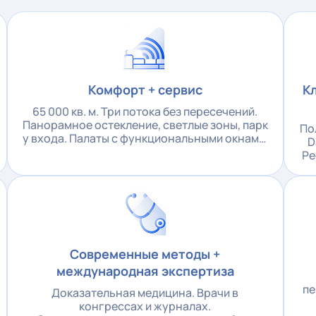
Комфорт + сервис
К
65 000 кв. м. Три потока без пересечений.
Панорамное остекление, светлые зоны, парк
По
у входа. Палаты с функциональными окнами,
D
санузлами, Wi-Fi
Ре
Современные методы +
международная экспертиза
пе
Доказательная медицина. Врачи в
конгрессах и журналах.