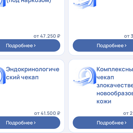
от 47.250 ₽
от 
›
›
Подробнее
Подробнее
Эндокринологиче
Комплексн
ский чекап
чекап
злокачеств
новообразо
кожи
от 41.500 ₽
от 
›
›
Подробнее
Подробнее