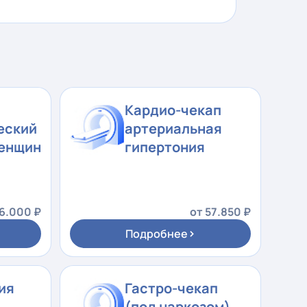
ресечений. Один этаж, чёткая навигация,
без очередей
Кардио-чекап
еский
артериальная
женщин
гипертония
46.000 ₽
от 57.850 ₽
›
Подробнее
ия
Гастро-чекап
(под наркозом)