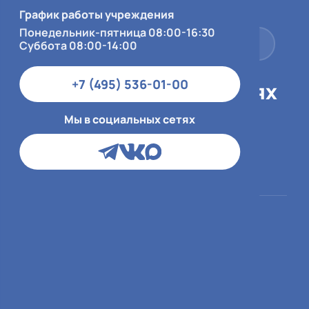
Суббота 08:00-14:00
График работы учреждения
Понедельник-пятница 08:00-16:30
+7 (495) 536-01-00
Суббота 08:00-14:00
+7 (495) 536-01-00
Мы в социальных сетях
Мы в социальных сетях
Пациентам
О больнице
ОМС
О медицинской
организации
ДМС и юр.лица
Врачи
Платный приём