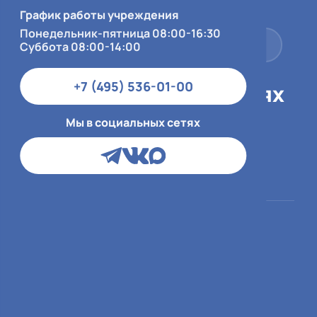
Суббота 08:00-14:00
График работы учреждения
Понедельник-пятница 08:00-16:30
+7 (495) 536-01-00
Суббота 08:00-14:00
+7 (495) 536-01-00
Мы в социальных сетях
Мы в социальных сетях
Пациентам
О больнице
ОМС
О медицинской
организации
ДМС и юр.лица
Врачи
Платный приём