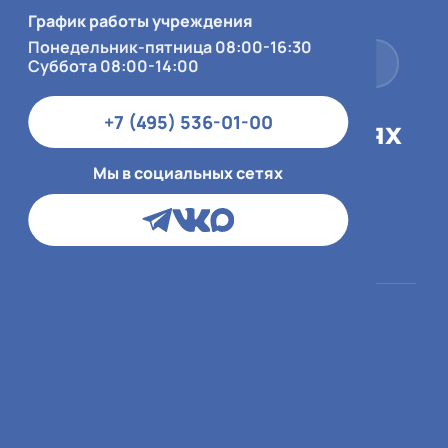
Суббота 08:00-14:00
График работы учреждения
Понедельник-пятница 08:00-16:30
+7 (495) 536-01-00
Суббота 08:00-14:00
+7 (495) 536-01-00
Мы в социальных сетях
Мы в социальных сетях
Пациентам
О больнице
ОМС
О медицинской
организации
ДМС и юр.лица
Врачи
Платный приём