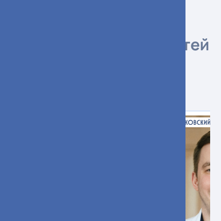
Врачи специализации
Злокачественные
новообразования костей
и суставных хрящей
конечностей