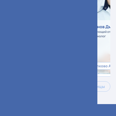
Павленко Татьяна
Воронов Дми
Валентиновна
Заведующий отдел
рентгенолог
Заведующий отделением, врач-
рентгенолог
Сколково АСК
Рентген
Сколково АС
Все специалисты больницы