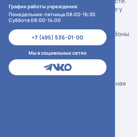
поражающие длинные трубчатые кости.
График работы учреждения
Основные типы: остеосаркома (чаще у
Понедельник-пятница 08:00-16:30
подростков и молодых людей),
Суббота 08:00-14:00
хондросаркома (чаще у взрослых),
саркома Юинга (дети и подростки). Зоны
+7 (495) 536-01-00
роста метафизов костей (область
коленного сустава, проксимальный
Мы в социальных сетях
отдел плечевой кости) — наиболее
частая локализация остеосаркомы.
Факторы риска: болезнь Педжета,
облучение в анамнезе, наследственная
ретинобластома, синдром Ли—
Фраумени.
Симптоматика
Диагностика