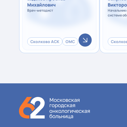
Михайлович
Викторо
Врач-методист
Начальник 
системе об
медицинско
методист
Сколково АСК
ОМС
Сколко