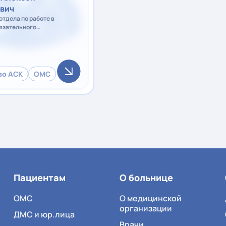
вич
отдела по работе в
язательного
го страхования, врач-
во АСК
ОМС
Пациентам
О больнице
ОМС
О медицинской
организации
ДМС и юр.лица
Врачи