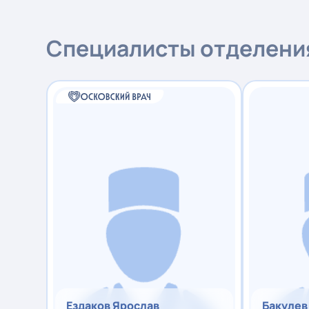
Специалисты отделени
Ездаков Ярослав
Бакулев