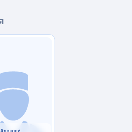
я
 Алексей