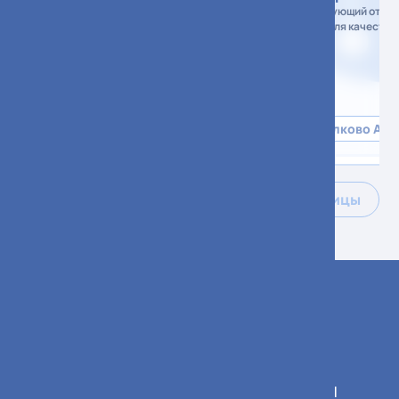
Игоревич
Заведующий отдел
контроля качества
Врач - клинический фармаколог
медицинской деят
Сколково АСК
ВКК
Сколково АС
Все специалисты больницы
График работы учреждения