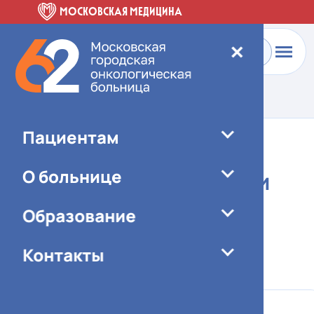
МОСКОВСКАЯ МЕДИЦИНА
✕
Главная
-
Пациентам
-
Отделения больницы
Пациентам
Отдел внутреннего
О больнице
контроля качества и
безопасности
Образование
медицинской
Контакты
деятельности
Сколково АСК