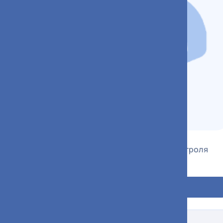
Поверина Регина Ямилевна
Заведующий отделом внутреннего контроля
качества и безопасности медицинской
деятельности
Подробнее