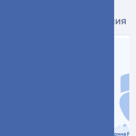
Специалисты отделения
Карноух Константин
Поверина Рег