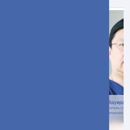
Каннер Дмитрий Юрьевич
Ким Эдуард Ф
Главный врач
Заместитель главн
хирургической по