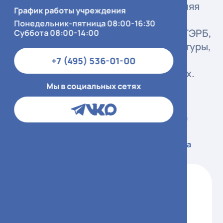
пищевода) и аденокарцинома (нижняя
График работы учреждения
треть, на фоне пищевода Барретта).
Понедельник-пятница 08:00-16:30
Факторы риска: курение, алкоголь, ГЭРБ,
Суббота 08:00-14:00
пищевод Барретта, ожоговые стриктуры,
ахалазия. Большинство случаев
+7 (495) 536-01-00
диагностируется на поздних стадиях.
Мы в социальных сетях
Симптоматика
Диагностика
Лечение
Профилактика
Дисфагия (затруднение глотания) —
основной симптом.
Одинофагия (боль при глотании).