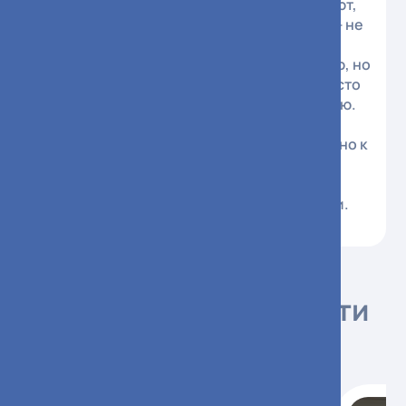
поддержка — все эти инструменты работают,
когда человек готов их принять. Главное — не
оставлять человека одного, ведь страх
осуждения мешает обратиться за помощью, но
именно поддержка близких и общества часто
становится первым шагом к выздоровлению.
Если вы или ваш близкий столкнулись с
проблемой — не молчите. Обратиться можно к
лечащему врачу, который направит к
профильному специалисту, или
самостоятельно в один из центров помощи.
Берегите себя и своих близких.
Читайте другие новости
больницы