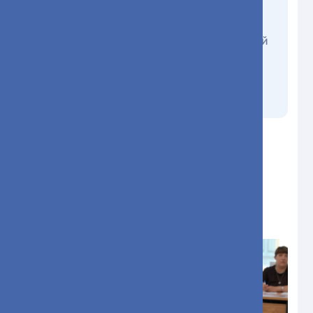
неравнодушные и очень способные
врачи. Дорогие выпускники! Пусть этот
экзамен станет лишь первой ступенькой
в вашей карьере. Мы знаем, что вам по
силам справляться с самыми сложными
задачами, смело идите вперёд, а мы
поддержим.
С праздником! И добро пожаловать в
профессию!
Фотографии