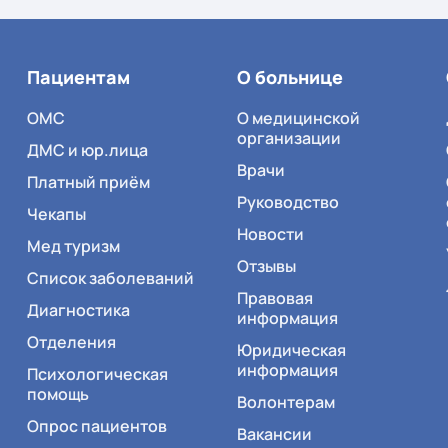
Пациентам
О больнице
ОМС
О медицинской
организации
ДМС и юр.лица
Врачи
Платный приём
Руководство
Чекапы
Новости
Мед туризм
Отзывы
Список заболеваний
Правовая
Диагностика
информация
Отделения
Юридическая
информация
Психологическая
помощь
Волонтерам
Опрос пациентов
Вакансии