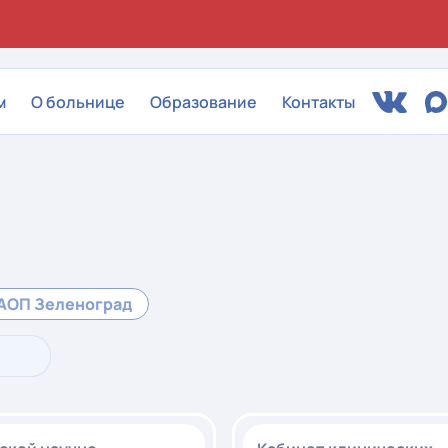
м
О больнице
Образование
Контакты
АОП Зеленоград