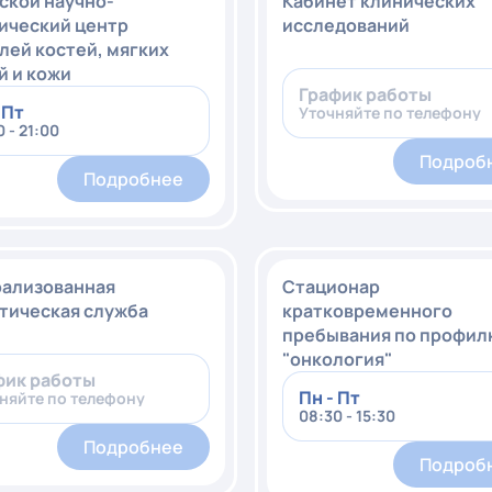
ской научно-
Кабинет клинических
ический центр
исследований
лей костей, мягких
й и кожи
График работы
 Пт
Уточняйте по телефону
 - 21:00
Подроб
Подробнее
ализованная
Стационар
тическая служба
кратковременного
пребывания по профи
"онкология"
фик работы
Пн - Пт
няйте по телефону
08:30 - 15:30
Подробнее
Подроб